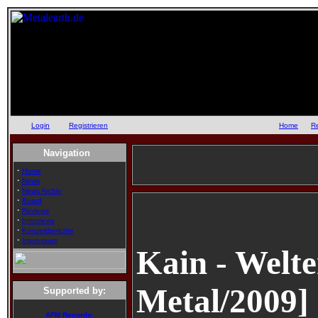
Login
oder
Registrieren
::
Home
::
R
Navigation
·
Home
·
News
·
News Archiv
·
Board
·
Reviews
·
Interviews
·
Konzertberichte
·
Impressum
Kain - Welte
Metal/2009]
Supported by:
AFM Records: