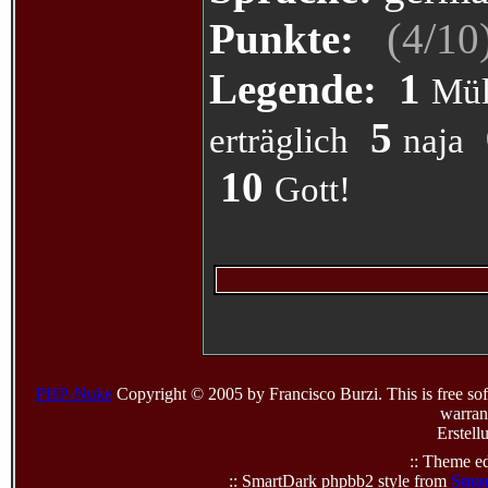
(
/
Punkte:
4
10
Legende:
1
Mül
5
erträglich
naja
10
Gott!
PHP-Nuke
Copyright © 2005 by Francisco Burzi. This is free sof
warrant
Erstell
:: Theme ed
:: SmartDark phpbb2 style from
Smar