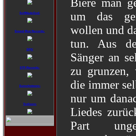
Biere man g
um das ge
SelfMadeGod:
wollen und da
Sound Riot Records:
tun. Aus de
SPV:
Sänger an se
zu grunzen, 
STF-Records:
die immer sel
Sureshotworx:
nur um danac
Trollzorn:
Liedes zurüc
Part unge