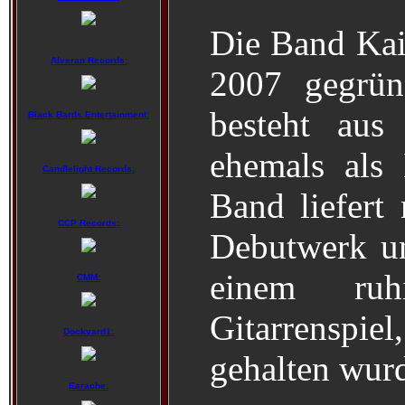
Die Band Ka
Alveran Records:
2007 gegrün
besteht aus
Black Bards Entertainment:
ehemals als
Candlelight Records:
Band liefert 
CCP Records:
Debutwerk un
einem ruhi
CMM:
Gitarrenspie
Dockyard1:
gehalten wur
Earache: