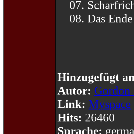
07. Scharfric
08. Das Ende
Hinzugefügt a
Autor:
Gordon
Link:
Myspace
Hits:
26460
Sprache:
germa