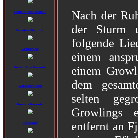
Nach der Ru
Einheit Produktionen:
der Sturm 
Frontiers Records:
folgende Li
Germusica:
einem anspr
einem Growl.
Golden Core Records:
dem gesamt
Gordeonmusic:
selten gegr
Humppa Records:
Growlings e
entfernt an F
Insideout: