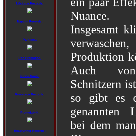
ein paar Effe
Lifeforce Records:
Nuance.
Napalm Records:
Insgesamt kl
verwasch
Pain Inc.:
Produktion kö
Pan Promotion:
Auch von 
Pirate Smile:
Schnitzern is
so gibt es 
Powerage Records:
genannten L
Promofabrik:
bei dem man 
Roadrunner Records: