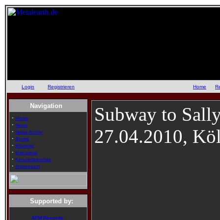
Login
oder
Registrieren
::
Home
::
R
Navigation
Subway to Sally
·
Home
·
News
27.04.2010, Kö
·
News Archiv
·
Board
·
Reviews
·
Interviews
·
Konzertberichte
·
Impressum
Supported by:
AFM Records: