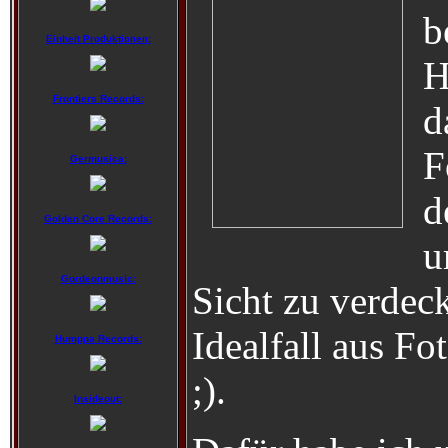
b
Einheit Produktionen:
H
Frontiers Records:
d
F
Germusica:
d
Golden Core Records:
u
Gordeonmusic:
Sicht zu verdeck
Idealfall aus Fot
Humppa Records:
;).
Insideout: