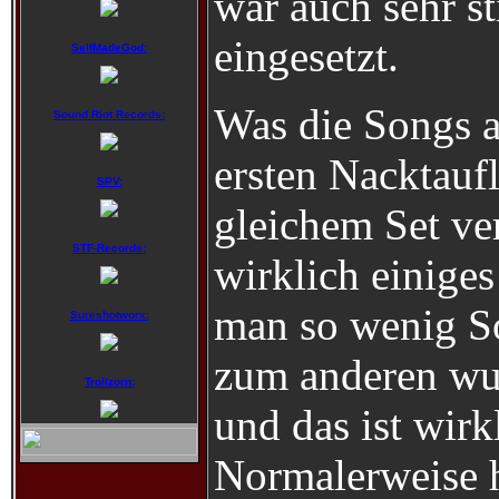
war auch sehr s
eingesetzt.
SelfMadeGod:
Was die Songs a
Sound Riot Records:
ersten Nacktauf
SPV:
gleichem Set ve
STF-Records:
wirklich einige
man so wenig S
Sureshotworx:
zum anderen wur
Trollzorn:
und das ist wirk
Normalerweise 