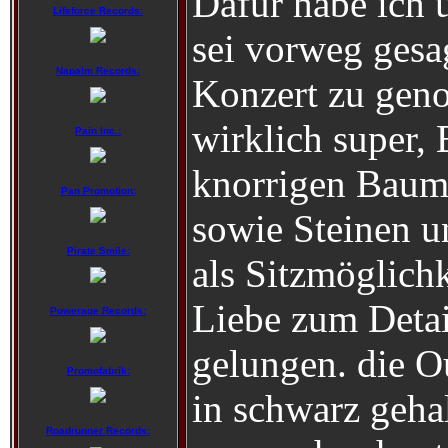
Dafür habe ich 
Lifeforce Records:
sei vorweg ges
Napalm Records:
Konzert zu gen
wirklich super,
Pain Inc.:
knorrigen Baum
Pan Promotion:
sowie Steinen
Pirate Smile:
als Sitzmöglichk
Liebe zum Detai
Powerage Records:
gelungen. die O
Promofabrik:
in schwarz gehal
Roadrunner Records: