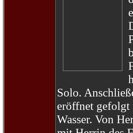
P
b
F
h
Solo. Anschließ
eröffnet gefolg
Wasser. Von He
mit Herrin des 