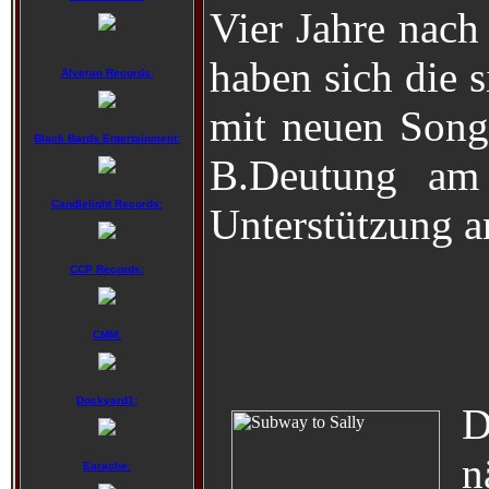
Vier Jahre nach
haben sich die 
Alveran Records:
mit neuen Songs
Black Bards Entertainment:
B.Deutung am 
Candlelight Records:
Unterstützung a
CCP Records:
CMM:
Dockyard1:
D
n
Earache: