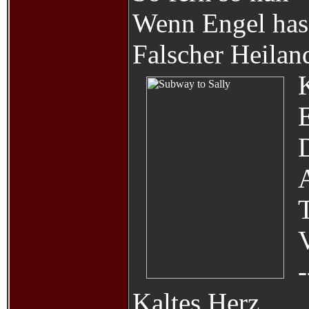
Wenn Engel has
Falscher Heilan
E
V
-
Kaltes Herz